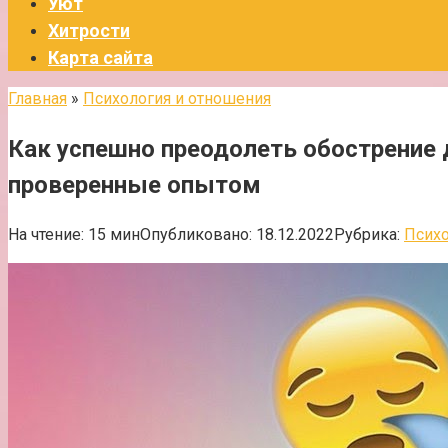
Уют
Хитрости
Карта сайта
Главная
»
Психология и отношения
Как успешно преодолеть обострение 
проверенные опытом
На чтение:
15 мин
Опубликовано:
18.12.2022
Рубрика:
Психо