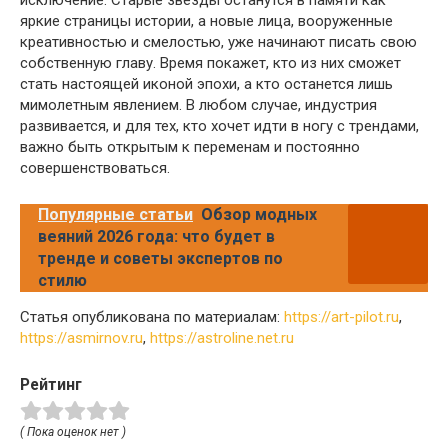
исключение. Старые звезды останутся в памяти как
яркие страницы истории, а новые лица, вооруженные
креативностью и смелостью, уже начинают писать свою
собственную главу. Время покажет, кто из них сможет
стать настоящей иконой эпохи, а кто останется лишь
мимолетным явлением. В любом случае, индустрия
развивается, и для тех, кто хочет идти в ногу с трендами,
важно быть открытым к переменам и постоянно
совершенствоваться.
Популярные статьи
Обзор модных
веяний 2026 года: что будет в
тренде и советы экспертов по
стилю
Статья опубликована по материалам:
https://art-pilot.ru
,
https://asmirnov.ru
,
https://astroline.net.ru
Рейтинг
( Пока оценок нет )