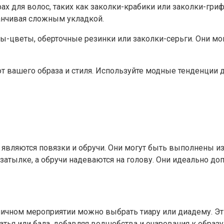
арах для волос, таких как заколки-крабики или заколки-гр
канчивая сложным укладкой.
ы-цветы, оберточные резинки или заколки-серьги. Они мо
 от вашего образа и стиля. Используйте модные тенденции
вляются повязки и обручи. Они могут быть выполнены из 
атылке, а обручи надеваются на голову. Они идеально до
дничном мероприятии можно выбрать тиару или диадему. 
атья или бала, добавляя волшебства и очарования к образу