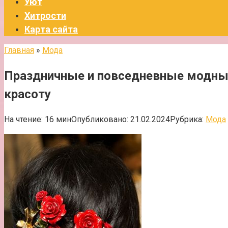
Уют
Хитрости
Карта сайта
Главная
»
Мода
Праздничные и повседневные модные
красоту
На чтение:
16 мин
Опубликовано:
21.02.2024
Рубрика:
Мода