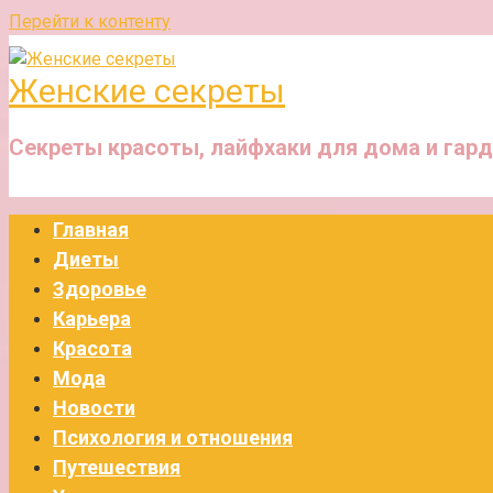
Перейти к контенту
Женские секреты
Секреты красоты, лайфхаки для дома и гар
Главная
Диеты
Здоровье
Карьера
Красота
Мода
Новости
Психология и отношения
Путешествия