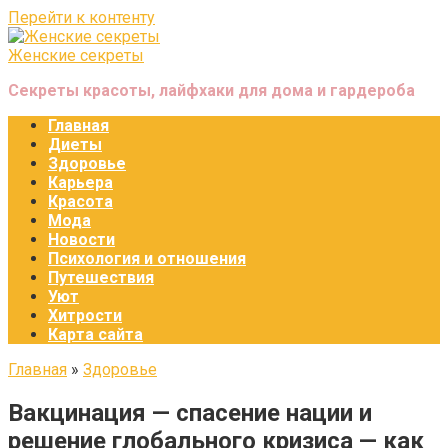
Перейти к контенту
Женские секреты
Секреты красоты, лайфхаки для дома и гардероба
Главная
Диеты
Здоровье
Карьера
Красота
Мода
Новости
Психология и отношения
Путешествия
Уют
Хитрости
Карта сайта
Главная
»
Здоровье
Вакцинация — спасение нации и
решение глобального кризиса — как