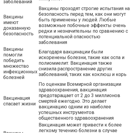
заболеваний
Вакцины проходят строгие испытания на
безопасность перед тем, как они могут
Вакцины
быть применены у людей. Любые
имеют
возможные побочные эффекты очень
доказанную
редки и незначительны по сравнению с
безопасность
потенциальной опасностью
заболевания
Вакцины
Благодаря вакцинации были
помогли
искоренены болезни, такие как оспа и
победить
полиомиелит. Вакцинация также
множество
снизила распространение других
инфекционных
заболеваний, таких как коклюш и корь
болезней
По оценкам Всемирной организации
здравоохранения, вакцинация
предотвращает от 2 до 3 миллионов
Вакцинация
смертей ежегодно. Это делает
спасает жизни
вакцинацию одним из наиболее
успешных инструментов
общественного здравоохранения
Вакцинация может привести к более
легкому течению болезни в случае