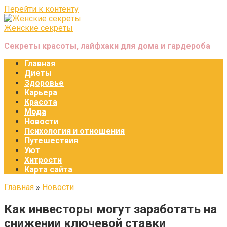
Перейти к контенту
Женские секреты
Секреты красоты, лайфхаки для дома и гардероба
Главная
Диеты
Здоровье
Карьера
Красота
Мода
Новости
Психология и отношения
Путешествия
Уют
Хитрости
Карта сайта
Главная
»
Новости
Как инвесторы могут заработать на
снижении ключевой ставки