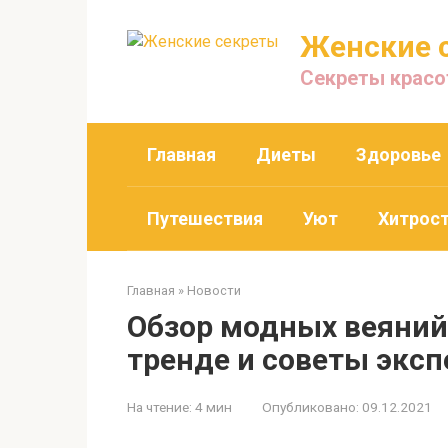
Перейти
к
Женские 
контенту
Секреты красо
Главная
Диеты
Здоровье
Путешествия
Уют
Хитрос
Главная
»
Новости
Обзор модных веяний 
тренде и советы эксп
На чтение:
4 мин
Опубликовано:
09.12.2021