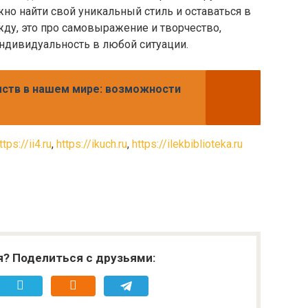
но найти свой уникальный стиль и оставаться в
жду, это про самовыражение и творчество,
ндивидуальность в любой ситуации.
ств в нашем мире: возможности
ttps://ii4.ru
,
https://ikuch.ru
,
https://ilekbiblioteka.ru
я? Поделиться с друзьями: