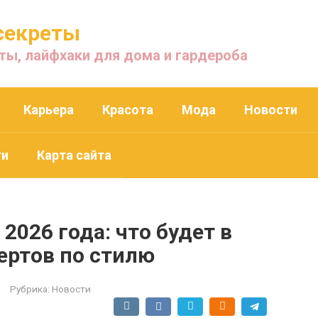
секреты
ты, лайфхаки для дома и гардероба
Карьера
Красота
Мода
Новости
ти
Карта сайта
2026 года: что будет в
ертов по стилю
Рубрика:
Новости