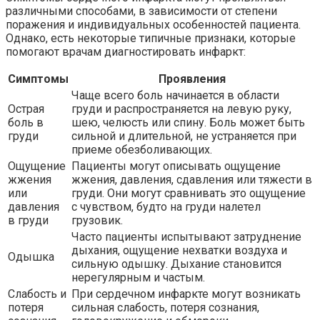
различными способами, в зависимости от степени
поражения и индивидуальных особенностей пациента.
Однако, есть некоторые типичные признаки, которые
помогают врачам диагностировать инфаркт:
Симптомы
Проявления
Чаще всего боль начинается в области
Острая
груди и распространяется на левую руку,
боль в
шею, челюсть или спину. Боль может быть
груди
сильной и длительной, не устраняется при
приеме обезболивающих.
Ощущение
Пациенты могут описывать ощущение
жжения
жжения, давления, сдавления или тяжести в
или
груди. Они могут сравнивать это ощущение
давления
с чувством, будто на груди налетел
в груди
грузовик.
Часто пациенты испытывают затруднение
дыхания, ощущение нехватки воздуха и
Одышка
сильную одышку. Дыхание становится
нерегулярным и частым.
Слабость и
При сердечном инфаркте могут возникать
потеря
сильная слабость, потеря сознания,