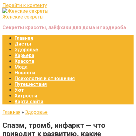
Перейти к контенту
Женские секреты
Секреты красоты, лайфхаки для дома и гардероба
Главная
Диеты
Здоровье
Карьера
Красота
Мода
Новости
Психология и отношения
Путешествия
Уют
Хитрости
Карта сайта
Главная
»
Здоровье
Спазм, тромб, инфаркт — что
приводит к развитию, какие